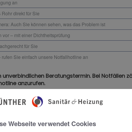
igung an
Rohr direkt für Sie
amera: Auch Sie können sehen, was das Problem ist
vor – mit einer Dichtheitsprüfung
achgerecht für Sie
– rufen Sie einfach unsere Notfallhotline an
 unverbindlichen Beratungstermin. Bei Notfällen zö
otline anzurufen.
se Webseite verwendet Cookies