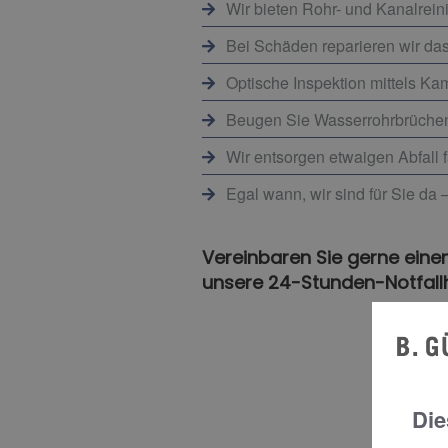
Wir bieten Rohr- und Kanalrein
Bei Schäden reparieren wir das 
Optische Inspektion mittels K
Beugen Sie Wasserrohrbrüchen 
Wir entsorgen etwaigen Abfall f
Egal wann, wir sind für Sie da 
Vereinbaren Sie gerne einen
unsere 24-Stunden-Notfallh
Die