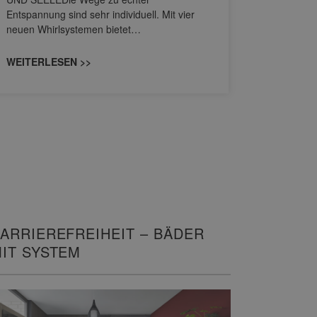
HANSAGENE
Entspannung sind sehr individuell. Mit vier
von Wascht
neuen Whirlsystemen bietet…
unterschi
konzipiert
WEITERLESEN >>
WEITERL
ARRIEREFREIHEIT – BÄDER
IT SYSTEM