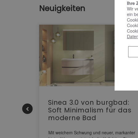
Ihre 
Neuigkeiten
Wir v
ein b
Cooki
Cooki
Cooki
Daten
e |
Sinea 3.0 von burgbad:
Soft Minimalism für das
moderne Bad
nskomfort
s
Mit weichem Schwung und neuer, markanter
M NEO