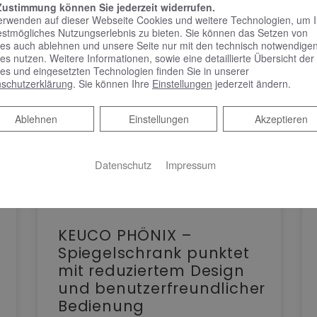
Zustimmung können Sie jederzeit widerrufen.
erwenden auf dieser Webseite Cookies und weitere Technologien, um 
estmögliches Nutzungserlebnis zu bieten. Sie können das Setzen von
es auch ablehnen und unsere Seite nur mit den technisch notwendige
es nutzen. Weitere Informationen, sowie eine detaillierte Übersicht der
es und eingesetzten Technologien finden Sie in unserer
schutzerklärung
. Sie können Ihre
Einstellungen
jederzeit ändern.
Ablehnen
Ablehnen
Einstellungen
Akzeptieren
Datenschutz
Impressum
KEUCO PHÖNIX –
Spiegelschrank punktet
mit reduziertem Design
und benutzerfreundlicher
Bedienung